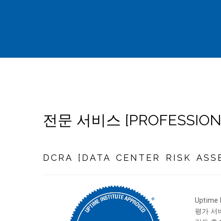
전문 서비스 [PROFESSIONAL
DCRA [DATA CENTER RISK ASS
Uptim
평가 서