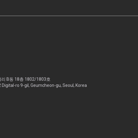
 B동 18층 1802/1803호
2 Digital-ro 9-gil, Geumcheon-gu, Seoul, Korea