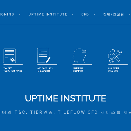
IONING
UPTIME INSTITUTE
CFD
진단/컨설팅
UPTIME INSTITUTE
터의 T&C, TIER인증, TILEFLOW CFD 서비스를 